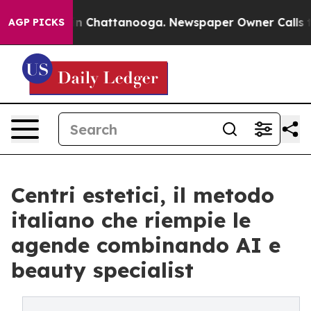
e
Chaos in Chattanooga. Newspaper Owner Calls the P
AGP PICKS
Centri estetici, il metodo
italiano che riempie le
agende combinando AI e
beauty specialist